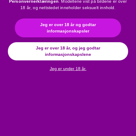
Personvernerklæringen
. Modellene vist på bildene er over
Lett utvidet, kort snitt
18 år, og nettstedet inneholder seksuelt innhold.
Matchende string og hodepynt
Korte ermer, høy hals
Farge: hvit
Jeg er over 18 år og godtar
informasjonskapsler
Kvalitetsprodukt
Materiale: 88% Nylon, 12% Elastan
Jeg er over 18 år, og jeg godtar
Bruksanvisning
informasjonskapslene
Merke
:
Penthouse
Jeg er under 18 år.
Materiale
:
Blonde
Farge
:
hvit
Kjolestørrelse
:
S/M
Størrelsestabell
:
Click here
Anmeldelser
Penthouse Poison Cookie - blondesett med kjole, truse og
hårpynt (hvit)