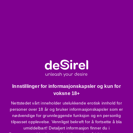
Kvalitetsmateriale - passer til flere størrelser
Unik mønstret blonde, med volanger - spennende,
erotisk design
Solid stil, med høy hals og korte ermer - diskré
uimotståelig
Lett utvidet snitt - luftig, komfortabelt å ha på for kvinner
med sterkere hofter
Eksklusiv emballasje
Matchende, gjennomsiktig T-formet string og hodepynt i
pakken, som kan brukes hvor som helst
Vær oppmerksom på:
Kun håndvaskes i mildt vaskemiddelvann
Innstillinger for informasjonskapsler og kun for
Kan ikke strykes, kan ikke tørkes
voksne 18+
Smykker og andre skarpe gjenstander kan skade stoffet
Nettstedet vårt inneholder utelukkende erotisk innhold for
personer over 18 år og bruker informasjonskapsler som er
Produktspecifikasjoner, egenskaper:
nødvendige for grunnleggende funksjon og en personlig
Gjennomsiktig, kvalitetsmateriale
tilpasset opplevelse. Vennligst bekreft for å fortsette å bla
umiddelbart! Detaljert informasjon finner du i
Unik mønstret blonde, med volanger