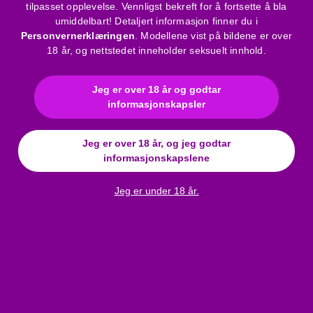
Produktspesifikasjoner, egenskaper:
tilpasset opplevelse. Vennligst bekreft for å fortsette å bla
umiddelbart! Detaljert informasjon finner du i
Personvernerklæringen
. Modellene vist på bildene er over
Mykt, elastisk, gjennomsiktig kvalitetsstoff
18 år, og nettstedet inneholder seksuelt innhold.
Blonde detaljer
Justerbare skulderstropper
Løst, A-linje, asymmetrisk snitt
Jeg er over 18 år og godtar
informasjonskapsler
Med matchende tanga
Farge: Blå
Kvalitetsprodukt
Jeg er over 18 år, og jeg godtar
Materiale: 73% Polyester, 27% Elastan
informasjonskapslene
Bruksanvisning
Jeg er under 18 år.
Merke
:
Penthouse
Materiale
:
Sifon / Tyll
Farge
:
blå
Kjolestørrelse
:
M/L
Størrelsestabell
:
Click here