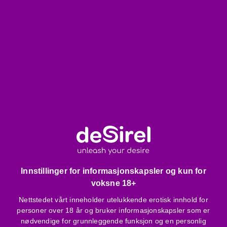
Drapert under bysten - fremhever vakre former
Asymmetrisk, A-linje snitt - luftig, komfortabel for kvinner
med fyldigere hofter
Eksklusiv emballasje
Tynne, justerbare skulderstropper - kan tilpasses
personlig komfort
Matchende, gjennomsiktig, T-formet tanga i pakken, kan
brukes hvor som helst
Vær oppmerksom på:
Kun håndvask anbefales, i skånsomt vaskemiddelvann
Må ikke strykes eller tørkes i tørketrommel
Smykker og andre skarpe gjenstander kan lett skade
stoffet
Innstillinger for informasjonskapsler og kun for
voksne 18+
Mindre størrelse enn vanlig, anbefales å bestille en større
Nettstedet vårt inneholder utelukkende erotisk innhold for
størrelse.
personer over 18 år og bruker informasjonskapsler som er
nødvendige for grunnleggende funksjon og en personlig