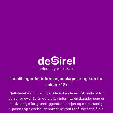
Helt åpen i skrittet - kan bæres under akten
Lukket fotdel - komfortabel å bruke med høye hæler
Eksklusiv emballasje
Det du bør være oppmerksom på:
Kan kun håndvaskes med skånsomt vaskemiddel
Kan ikke strykes eller tørkes i tørketrommel
Smykker og andre skarpe gjenstander kan skade
materialet
Stringtruser og andre tilbehør vist på bildet er ikke
inkludert
Når det gjelder størrelse, vurder å bestille en større
Innstillinger for informasjonskapsler og kun for
størrelse enn normalt
voksne 18+
Nettstedet vårt inneholder utelukkende erotisk innhold for
Produkspesifikasjoner, egenskaper:
personer over 18 år og bruker informasjonskapsler som er
nødvendige for grunnleggende funksjon og en personlig
Sømløst kvalitetsmateriale
tilpasset opplevelse. Vennligst bekreft for å fortsette å bla