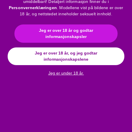
umiddelbart! Detaljert informasjon finner du i
Spesielt design med blonder i et gjennomsiktig
Personvernerklæringen
. Modellene vist på bildene er over
nettmateriale
18 år, og nettstedet inneholder seksuelt innhold.
3/4 carmen-ermer
Lukket fotdel
Åpning i skrittet
Jeg er over 18 år og godtar
informasjonskapsler
Farge: svart
Kvalitetsprodukt
Materiale: 88% nylon, 12% elastan.
Jeg er over 18 år, og jeg godtar
informasjonskapslene
Bruksanvisning
Jeg er under 18 år.
Merke
:
Penthouse
Materiale
:
Mesh
Farge
:
svart
Kjolestørrelse
:
XL
Størrelsestabell
:
Click here
Anmeldelser