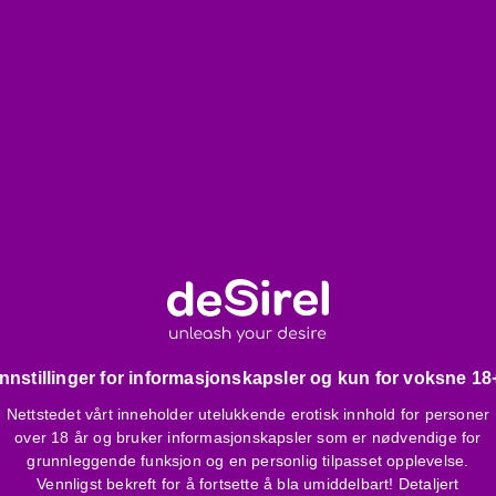
alet
udert i pakken
ørrelse
siktig
Innstillinger for informasjonskapsler og kun for voksne 18
Nettstedet vårt inneholder utelukkende erotisk innhold for personer
over 18 år og bruker informasjonskapsler som er nødvendige for
grunnleggende funksjon og en personlig tilpasset opplevelse.
Vennligst bekreft for å fortsette å bla umiddelbart! Detaljert