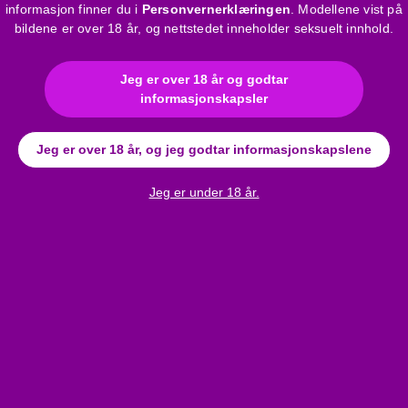
informasjon finner du i
Personvernerklæringen
. Modellene vist på
bildene er over 18 år, og nettstedet inneholder seksuelt innhold.
Jeg er over 18 år og godtar
informasjonskapsler
Jeg er over 18 år, og jeg godtar informasjonskapslene
Anmeldelser
Jeg er under 18 år.
Penthouse Eye of the Storm - blomstrete nettingsett (hvit)
Bli den første til å skrive en anmeldelse!
Skriv en anmeldelse