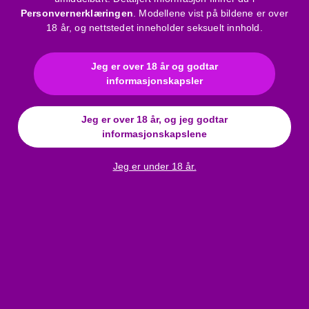
Personvernerklæringen
. Modellene vist på bildene er over
Sømløst, kvalitetsmateriale
18 år, og nettstedet inneholder seksuelt innhold.
Med varierte vevemønstre
Med høy hals
Jeg er over 18 år og godtar
Kort, kroppsformende fasong
informasjonskapsler
Farge: svart
Kvalitetsprodukt
Jeg er over 18 år, og jeg godtar
Materiale: 92% Nylon, 8% Elastan
informasjonskapslene
Bruksanvisning
Jeg er under 18 år.
Merke
:
Penthouse
Materiale
:
Mesh
Farge
:
svart
Kjolestørrelse
:
XL
Størrelsestabell
:
Click here
Anmeldelser