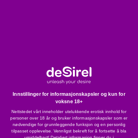
Eksklusiv emballasje
Høy hals, som sexy lar skuldrene være fri
Utringning mellom brystene, dekket av et nett - sexy
dekolletasje
Forsterkede kanter - mer holdbar
Noen ting å huske på:
Kun håndvask med mildt vaskemiddel
Kan ikke strykes, bør ikke tørkes i trommel
Smykker og andre skarpe gjenstander kan skade
materialet
Innstillinger for informasjonskapsler og kun for
Tangaen og andre tilbehør vist på bildet er ikke
voksne 18+
inkludert i pakken
Mindre i størrelsen, anbefales å bestille en større
Nettstedet vårt inneholder utelukkende erotisk innhold for
størrelse
personer over 18 år og bruker informasjonskapsler som er
nødvendige for grunnleggende funksjon og en personlig
tilpasset opplevelse. Vennligst bekreft for å fortsette å bla
Produktspesifikasjoner, egenskaper:
umiddelbart! Detaljert informasjon finner du i