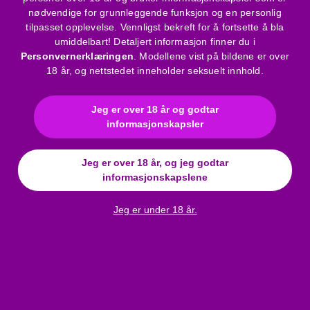
nødvendige for grunnleggende funksjon og en personlig
Passform: slimfit (tettsittende)
tilpasset opplevelse. Vennligst bekreft for å fortsette å bla
Ermer: korte
umiddelbart! Detaljert informasjon finner du i
Hals: rund
Personvernerklæringen
. Modellene vist på bildene er over
Farge: kamuflasjemønstret kropp med svarte
18 år, og nettstedet inneholder seksuelt innhold.
nettingpaneler og skinnaktige detaljer
Materiale: 95% Polyester, 5% Elastan
Jeg er over 18 år og godtar
Nettingmateriale: 90% Polyester, 10% Elastan
informasjonskapsler
Rengjøringsanbefaling:
Vask grundig med mild såpe og lunkent vann, skylle og la
Jeg er over 18 år, og jeg godtar
informasjonskapslene
tørke. Anbefalt: Bruk av desinfiserende rengjøringsmiddel
(8718627520062) - kan bestilles separat.
Jeg er under 18 år.
Bruksanvisning
Merke
:
NEK
Materiale
:
Bomull
Farge
:
grønn