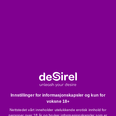
ventilasjon, spesielt praktisk om sommeren
Glansfulle, skinnaktige dekorasjoner på skulder og
ermer - karakteristiske detaljer som løfter helhetsinntrykket
Litt gjennomsiktig stoff - mystisk og sexy stil
Merk deg dette:
Trang passform - om du liker løsere klær, vurder en
størrelse større
De gjennomsiktige panelene kan være mer sensitive -
forsiktig vask anbefales
Pakkens innhold:
1 stk kamuflasjemønstret t-skjorte med gjennomsiktige
Innstillinger for informasjonskapsler og kun for
nettingpaneler
voksne 18+
Produktspesifikasjoner:
Nettstedet vårt inneholder utelukkende erotisk innhold for
personer over 18 år og bruker informasjonskapsler som er