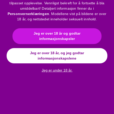
tilpasset opplevelse. Vennligst bekreft for å fortsette å bla
umiddelbart! Detaljert informasjon finner du i
Personvernerklæringen
. Modellene vist på bildene er over
18 år, og nettstedet inneholder seksuelt innhold.
Jeg er over 18 år og godtar
informasjonskapsler
Jeg er over 18 år, og jeg godtar
Ta en titt på demoen av Kissable - halterneck, blonde
informasjonskapslene
babydoll (svart)!
Jeg er under 18 år.
Bruksanvisning
Merke
:
Kissable
Materiale
:
Blonde
Farge
:
svart
Kjolestørrelse
:
S/M