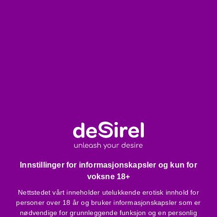
Vær oppmerksom på:
Vask for hånd med mildt vaskemiddel for å bevare
stoffets kvalitet.
Ikke stryk, blek eller tørketrommel.
Blonder og blankt wet-look stoff er mer sensitive, så
forsiktig håndtering anbefales.
Hvordan bruke?
Bruk denne sensuelle kjolen til en spesiell anledning!
Juster stroppene for maksimal komfort, og dra opp to-veis
glidelåsen for ønsket effekt. På slutten av kvelden, dra
enkelt ned for lett avkledning.
Innstillinger for informasjonskapsler og kun for
voksne 18+
Pakkens innhold:
Nettstedet vårt inneholder utelukkende erotisk innhold for
1 stk svart blondekjole med wet-look striper.
personer over 18 år og bruker informasjonskapsler som er
nødvendige for grunnleggende funksjon og en personlig