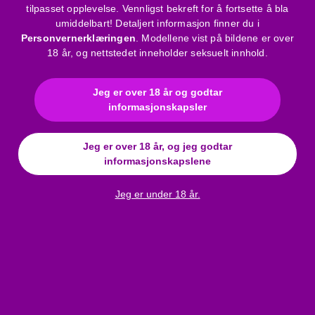
Produktspesifikasjoner:
tilpasset opplevelse. Vennligst bekreft for å fortsette å bla
Farge: svart.
umiddelbart! Detaljert informasjon finner du i
Materiale: 90% polyamid, 10% elastan.
Personvernerklæringen
. Modellene vist på bildene er over
18 år, og nettstedet inneholder seksuelt innhold.
Justerbare stropper for perfekt passform.
To-veis glidelås for enkel av- og påkledning.
Blonder og wet-look design for et moderne og sensuelt
Jeg er over 18 år og godtar
utseende.
informasjonskapsler
Rengjøringsanbefaling:
Jeg er over 18 år, og jeg godtar
Håndvaskes i lunkent vann med mildt vaskemiddel. Tørkes
informasjonskapslene
flatt på skyggefullt sted for å bevare blonder og blankt wet-
look stoff.
Jeg er under 18 år.
Bruksanvisning
Merke
:
Cottelli
Materiale
:
Blonde
Farge
:
svart
Kjolestørrelse
:
XL