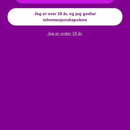
Merke
:
Cottelli
Materiale
:
Nylon
Jeg er over 18 år, og jeg godtar
informasjonskapslene
Farge
:
svart
Kjolestørrelse
:
S/M
Jeg er under 18 år.
Størrelsestabell
:
Click here
Anmeldelser
Cottelli - Svart sexstrømpebukse
Bli den første til å skrive en anmeldelse!
Skriv en anmeldelse