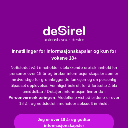
datenight-strømpe (kan brukes under akten)
Husk dette:
Kan kun vaskes for hånd i lunkent vann med mildt
vaskemiddel
Kan ikke strykes, ikke egnet for tørketrommel, ikke
blekes
Innstillinger for informasjonskapsler og kun for
Produkspesifikasjoner og egenskaper:
voksne 18+
Åpen design foran og bak
Nettstedet vårt inneholder utelukkende erotisk innhold for
Elastisk materiale
personer over 18 år og bruker informasjonskapsler som er
Forsterket midje- og fotparti
nødvendige for grunnleggende funksjon og en personlig
Materiale: 90% polyamid, 10% elastan
tilpasset opplevelse. Vennligst bekreft for å fortsette å bla
umiddelbart! Detaljert informasjon finner du i
Farge: svart
Personvernerklæringen
. Modellene vist på bildene er over
TYSK DESIGN, KVALITETSPRODUKT
18 år, og nettstedet inneholder seksuelt innhold.
1 par strømper i pakken
Jeg er over 18 år og godtar
Bruksanvisning
informasjonskapsler