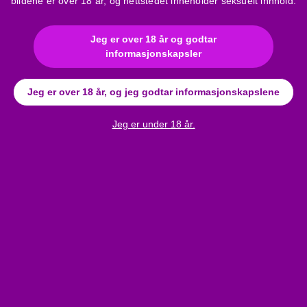
bildene er over 18 år, og nettstedet inneholder seksuelt innhold.
Jeg er over 18 år og godtar
informasjonskapsler
Jeg er over 18 år, og jeg godtar informasjonskapslene
Anmeldelser
Cottelli Plus Size - støttende brystløfter (svart) - 95D
Jeg er under 18 år.
Bli den første til å skrive en anmeldelse!
Skriv en anmeldelse
b and get a 10%