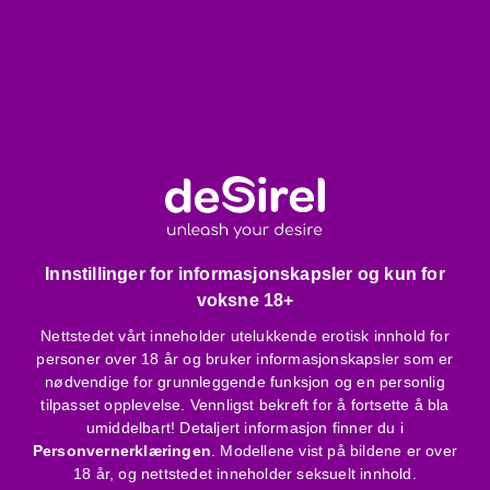
Komfortabelt, mykt blondemateriale uten spiler
Toppen kan kneppes opp - frigjør barmen
Elastiske stropper for maksimal komfort
Bak lukkes med plastspenne
Vakkert blomstermønster
Husk dette:
Kan vaskes for hånd i mildt såpevann
Kan ikke strykes
Kan ikke tørkes
Innstillinger for informasjonskapsler og kun for
Produktspesifikasjoner:
voksne 18+
mønstret, gjennomsiktig blondestoff
Nettstedet vårt inneholder utelukkende erotisk innhold for
ingen spiler i designet
personer over 18 år og bruker informasjonskapsler som er
plastspenne som lukking
nødvendige for grunnleggende funksjon og en personlig
kneppbar brystdel
tilpasset opplevelse. Vennligst bekreft for å fortsette å bla
umiddelbart! Detaljert informasjon finner du i
kan brukes som neckholder
Personvernerklæringen
. Modellene vist på bildene er over
blondetruse med åpen skritt
18 år, og nettstedet inneholder seksuelt innhold.
farge: svart