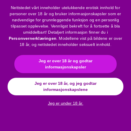
1 stk. oppblåsbar analstav med rillet ballongpumpe og
Nettstedet vårt inneholder utelukkende erotisk innhold for
utluftingsventil
personer over 18 år og bruker informasjonskapsler som er
nødvendige for grunnleggende funksjon og en personlig
Produktinformasjon:
tilpasset opplevelse. Vennligst bekreft for å fortsette å bla
Total lengde: 30 cm
umiddelbart! Detaljert informasjon finner du i
Kjeglelengde: 8 cm
Personvernerklæringen
. Modellene vist på bildene er over
18 år, og nettstedet inneholder seksuelt innhold.
Diameter i utgangspunktet: 2,4 cm
Oppblåst kan den utvides til ca. 7,5 cm i diameter
Farge: dyp svart
Jeg er over 18 år og godtar
Materiale: silikon og gummi (ftalatfri, i henhold til EU-
informasjonskapsler
forskrifter)
Utluftingsventil plassert på siden for enkel håndtering
Jeg er over 18 år, og jeg godtar
informasjonskapslene
Rengjøringsanbefaling:
Vask grundig med mild såpe og lunkent vann, skyll godt og
Jeg er under 18 år.
la tørke. Anbefalt: desinfiserende rengjøringsmiddel
(8718627520062) - kan bestilles separat.
Bruksanvisning