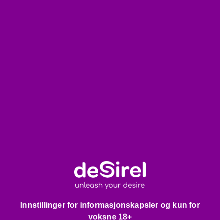
klemmes med hånden
Sikker, med utluftingsventil plassert på siden
Anatomisk utformet, lang tynn stang og kjegleformet
spiss
Vær oppmerksom på:
Bruk alltid rikelig med vannbasert glidemiddel
Nøye rengjøring før og etter bruk er nødvendig
Kun den øvre kjegleformede delen kan pumpes opp,
ikke hele staven
Bruk:
Påfør rikelig med vannbasert glidemiddel, før den inn
forsiktig, og pump deretter opp til ønsket størrelse ved å
klemme ballongpumpen flere ganger. Med
utluftingsventilen kan du trygt regulere trykket og raskt
slippe ut luft.
Innstillinger for informasjonskapsler og kun for
Pakken inneholder:
voksne 18+