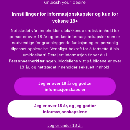
Oppbevares utilgjengelig for barn, i romtemperatur.
Innstillinger for informasjonskapsler og kun for
Hvordan bruker du den?
voksne 18+
To ganger daglig - morgen og kveld - masser inn et tynt lag
Nettstedet vårt inneholder utelukkende erotisk innhold for
langs hele penis, spesielt rundt glans og rot. Kan også
personer over 18 år og bruker informasjonskapsler som er
brukes før samleie eller onani.
nødvendige for grunnleggende funksjon og en personlig
tilpasset opplevelse. Vennligst bekreft for å fortsette å bla
umiddelbart! Detaljert informasjon finner du i
Produkt-egenskaper
Personvernerklæringen
. Modellene vist på bildene er over
18 år, og nettstedet inneholder seksuelt innhold.
Effekt:
Penisforstørrende og stimulerende
Konsistens:
Gel
Bruk:
Daglig påføring, før eller under samleie
Jeg er over 18 år og godtar
Aktive virkestoffer:
Hyaluronsyre, sukkinat,
informasjonskapsler
sitronmelisse- og jordbærekstrakt
Innhold:
50 ml
Jeg er over 18 år, og jeg godtar
informasjonskapslene
Ingredienser
Jeg er under 18 år.
Aqua, Sodium Polyacryloyl Dimethylsilicate, Dimethicone,