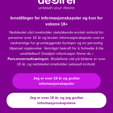
luftes og brukes med duftende glidemiddel. Lukt vil
forsvinne etter flere bruk og vask.
Innstillinger for informasjonskapsler og kun for
Produktspesifikasjoner:
voksne 18+
Rett form
Nettstedet vårt inneholder utelukkende erotisk innhold for
Lett åretegnet overflate
personer over 18 år og bruker informasjonskapsler som er
Veldefinert glans
nødvendige for grunnleggende funksjon og en personlig
Runde testikler
tilpasset opplevelse. Vennligst bekreft for å fortsette å bla
umiddelbart! Detaljert informasjon finner du i
Mindre størrelse, ideell for nybegynnere
Personvernerklæringen
. Modellene vist på bildene er over
Pakningsstørrelse: 25 x 14,90 x 4,70 cm
18 år, og nettstedet inneholder seksuelt innhold.
Total lengde: 16,5 cm
Innførbar lengde: 11,5 cm
Diameter: 3,3 cm
Jeg er over 18 år og godtar
informasjonskapsler
Sugekopp diameter: 4,5 cm
Sugekopp høyde: 1,5 cm
Vanntett
Jeg er over 18 år, og jeg godtar
Latexfritt produkt
informasjonskapslene
Farge: Gjennomsiktig lilla