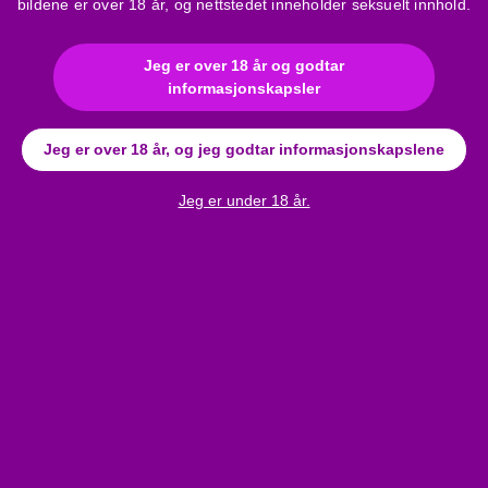
bildene er over 18 år, og nettstedet inneholder seksuelt innhold.
Jeg er over 18 år og godtar
informasjonskapsler
Jeg er over 18 år, og jeg godtar informasjonskapslene
Anmeldelser
Pjur Power - Premium glidemiddel krem (500ml)
Jeg er under 18 år.
Bli den første til å skrive en anmeldelse!
Skriv en anmeldelse
b and get a 10%