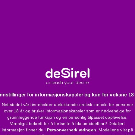
ddelkrem
um Hydroxide, Propylene
Innstillinger for informasjonskapsler og kun for voksne 18
lisothiazolinone
Nettstedet vårt inneholder utelukkende erotisk innhold for personer
over 18 år og bruker informasjonskapsler som er nødvendige for
grunnleggende funksjon og en personlig tilpasset opplevelse.
Vennligst bekreft for å fortsette å bla umiddelbart! Detaljert
informasjon finner du i
Personvernerklæringen
. Modellene vist på