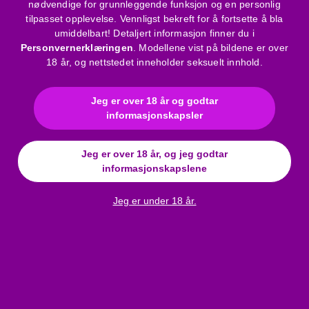
nødvendige for grunnleggende funksjon og en personlig
Emballasje:
100 ml gjenlukkbar flaske
tilpasset opplevelse. Vennligst bekreft for å fortsette å bla
umiddelbart! Detaljert informasjon finner du i
Rengjøringsanbefaling:
Personvernerklæringen
. Modellene vist på bildene er over
Etter bruk bør leketøy og hud rengjøres med lunkent vann
18 år, og nettstedet inneholder seksuelt innhold.
og mild såpe. For seksuelle hjelpmidler anbefales det å
bruke spesialrengjøringsmiddel for full hygiene (kan
Jeg er over 18 år og godtar
bestilles separat – artikkelnummer: 8718627520062).
informasjonskapsler
Ingredienser:
Jeg er over 18 år, og jeg godtar
Aqua (Water), Glycerin, Ethoxydiglycol, Hydroxypropyl
informasjonskapslene
Guar Hydroxypropyltrimonium Chloride,
Hydroxyethylcellulose, Citric Acid, Propylene Glycol,
Jeg er under 18 år.
Benzyl Alcohol, Methylchloroisothiazolinone,
Methylisothiazolinone
Bruksanvisning
Merke
:
pjur
Funksjon
:
vannbasert glidemiddel