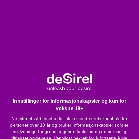
Hva du bør merke:
Rengjør grundig før og etter bruk
Bruk kun med vannbasert glidemiddel
Oppbevares støvfritt, adskilt fra andre silikonbaserte
leker
Pakkens innhold:
1 stk King Cock 9” lett bøyd dildo med sugekopp
Produktfunksjoner:
Høy kvalitet, amerikansk produksjon
Realistisk, håndlaget design
Hudvennlig, hypoallergen PVC
Innstillinger for informasjonskapsler og kun for
Fri for lateks og ftalater
voksne 18+
Sugekopputforming
Lett bøyd form
Nettstedet vårt inneholder utelukkende erotisk innhold for
Total lengde: 23,3 cm
personer over 18 år og bruker informasjonskapsler som er
nødvendige for grunnleggende funksjon og en personlig
Innsettbar lengde: 21 cm
tilpasset opplevelse. Vennligst bekreft for å fortsette å bla