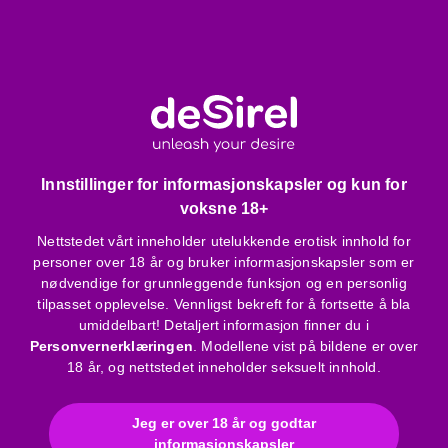
kvelningsfare
Bruk kun batteritype som er foreskrevet for enheten
Pakken inneholder:
10 LR41 alkaliske knappbatterier
Produktegenskaper:
Innstillinger for informasjonskapsler og kun for
voksne 18+
Type: LR41 (alkalisk knappbatteri)
Nettstedet vårt inneholder utelukkende erotisk innhold for
Spenning: 1,5V
personer over 18 år og bruker informasjonskapsler som er
Lang levetid
nødvendige for grunnleggende funksjon og en personlig
Egnet for små vibratorer, eggvibratorer, termometre
tilpasset opplevelse. Vennligst bekreft for å fortsette å bla
umiddelbart! Detaljert informasjon finner du i
Liten størrelse – diskret, enkel å oppbevare
Personvernerklæringen
. Modellene vist på bildene er over
Engangsbruk – ikke oppladbare
18 år, og nettstedet inneholder seksuelt innhold.
Bruksanvisning
Jeg er over 18 år og godtar
informasjonskapsler
Merke
:
Orion