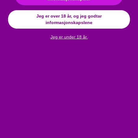
Materiale
:
Metall
Jeg er over 18 år, og jeg godtar
Funksjon
:
tilbehør
informasjonskapslene
Oppladbart produkt?
:
Nei
Farge
:
sølv
Jeg er under 18 år.
Batteritype
:
LR41
Anmeldelser
Gombebatteri - LR41 (10 stk)
Bli den første til å skrive en anmeldelse!
Skriv en anmeldelse