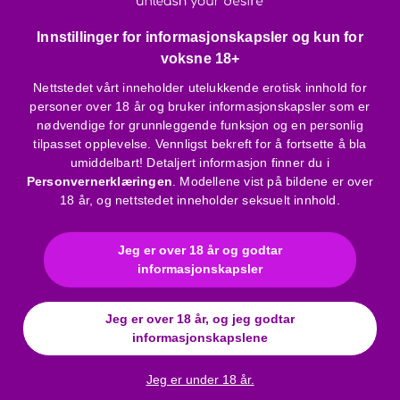
Kan spises og brukes samtidig
Innstillinger for informasjonskapsler og kun for
Ingredienser:
voksne 18+
dextrose, modifisert maisstivelse, antiklumpemiddel:
Nettstedet vårt inneholder utelukkende erotisk innhold for
magnesiumsalter av spiselige fettsyrer, sitronsyre,
personer over 18 år og bruker informasjonskapsler som er
aromaer, fargestoffer: E129, E102, E133.
nødvendige for grunnleggende funksjon og en personlig
tilpasset opplevelse. Vennligst bekreft for å fortsette å bla
Bruksanvisning
umiddelbart! Detaljert informasjon finner du i
Personvernerklæringen
. Modellene vist på bildene er over
18 år, og nettstedet inneholder seksuelt innhold.
Merke
:
Spencer & Fleetwood
Materiale
:
Sukker
Jeg er over 18 år og godtar
Funksjon
:
søtsak
informasjonskapsler
Farge
:
flerfarget
Aroma
:
søt
Jeg er over 18 år, og jeg godtar
Kjolestørrelse
:
One Size
informasjonskapslene
Størrelsestabell
:
Click here
Jeg er under 18 år.