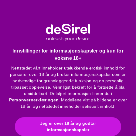
flekker.
Skånsom mot huden:
irriterer ikke, og takket være den
ideelle pH-verdien kan den brukes på sensitiv hud.
Ikke-klebende tekstur:
silkeaktig, men ikke klissete –
gir en naturlig følelse.
Kondomkompatibilitet:
trygt å bruke med alle
latexkondomer.
Innstillinger for informasjonskapsler og kun for
Enkel og ren dosering:
pumpemekanismen gir
voksne 18+
hygienisk, målrettet bruk.
Nettstedet vårt inneholder utelukkende erotisk innhold for
personer over 18 år og bruker informasjonskapsler som er
Pakkens innhold
nødvendige for grunnleggende funksjon og en personlig
tilpasset opplevelse. Vennligst bekreft for å fortsette å bla
1 stk Durex Cherry vannbasert glidemiddel – 50 ml
umiddelbart! Detaljert informasjon finner du i
Personvernerklæringen
. Modellene vist på bildene er over
Produktspesifikasjoner
18 år, og nettstedet inneholder seksuelt innhold.
Smak og duft:
kirsebær
Base:
vannbasert
Jeg er over 18 år og godtar
Konsistens:
ikke fet, etterlater ingen flekker
informasjonskapsler