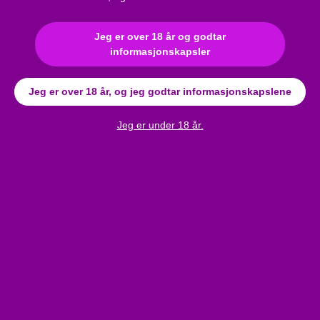
Jeg er over 18 år og godtar
informasjonskapsler
Anmeldelser
Jeg er over 18 år, og jeg godtar informasjonskapslene
Cottelli - Domina parykk
Jeg er under 18 år.
Bli den første til å skrive en anmeldelse!
Skriv en anmeldelse
b and get a 10%