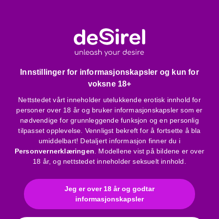
Produktspesifikasjoner og egenskaper:
Brodert blonemateriale
Perle- og strassteindekorasjoner
Kragens lengde ca. 36 cm
Bredde: 5 cm
Kan knyttes til ønsket størrelse med satengbånd
Innstillinger for informasjonskapsler og kun for
Materiale: 100% polyester
voksne 18+
Farge: svart
Nettstedet vårt inneholder utelukkende erotisk innhold for
Bruksanvisning
personer over 18 år og bruker informasjonskapsler som er
nødvendige for grunnleggende funksjon og en personlig
Merke
:
tilpasset opplevelse. Vennligst bekreft for å fortsette å bla
Cottelli
umiddelbart! Detaljert informasjon finner du i
Materiale
:
Blonde
Personvernerklæringen
. Modellene vist på bildene er over
Funksjon
:
tilbehør
18 år, og nettstedet inneholder seksuelt innhold.
Farge
:
svart
Total lengde (cm)
:
36
Jeg er over 18 år og godtar
informasjonskapsler
Kjolestørrelse
:
One Size
Størrelsestabell
:
Click here