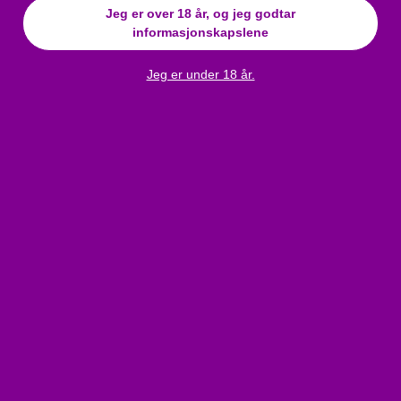
Jeg er over 18 år, og jeg godtar
Tykkelse (mm)
:
5
informasjonskapslene
Materialtykkelse
5
(mm)
:
Jeg er under 18 år.
Anmeldelser
Cottelli - Perler og strass blondekrage (svart)
Bli den første til å skrive en anmeldelse!
Skriv en anmeldelse
Join the VIP Club and get a 10%
discount coupon!