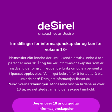
Hanskene er i størrelsen S-L, og passer derfor til ulike
kroppstyper.
Ikke bruk aggressive rengjøringsmidler for pleie av
produktet; vi anbefaler håndvask.
Pakken inneholder:
Innstillinger for informasjonskapsler og kun for
1 par ekstra lange skinnende hansker
voksne 18+
Nettstedet vårt inneholder utelukkende erotisk innhold for
Produktdetaljer:
personer over 18 år og bruker informasjonskapsler som er
nødvendige for grunnleggende funksjon og en personlig
Farge:
Svart
tilpasset opplevelse. Vennligst bekreft for å fortsette å bla
Materiale:
92% polyester, 8% elastan
umiddelbart! Detaljert informasjon finner du i
Størrelse:
S-L
Personvernerklæringen
. Modellene vist på bildene er over
18 år, og nettstedet inneholder seksuelt innhold.
Bruksanvisning
Jeg er over 18 år og godtar
Merke
:
Cottelli
informasjonskapsler