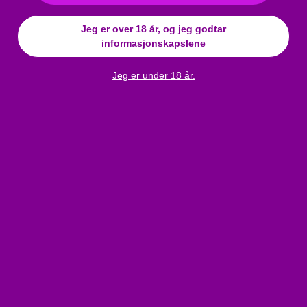
Materiale
:
Wetlook
Funksjon
:
tilbehør
Jeg er over 18 år, og jeg godtar
informasjonskapslene
Farge
:
svart
Kjolestørrelse
:
One Size
Jeg er under 18 år.
Størrelsestabell
:
Click here
Anmeldelser
Cottelli - Lange, glitrende hansker (svart)
Bli den første til å skrive en anmeldelse!
Skriv en anmeldelse