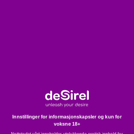
Merk følgende:
Hudpleie:
Sørg for at huden din er ren, tørr og fri for olje
eller krem for optimal vedheft før påføring.
Følsom hud:
Ikke bruk produktet på følsom hud, arr, sår
eller under graviditet.
Rengjøring:
Kun håndvask; unngå maskinvask og
kjemisk rensing.
Hvordan bruke den?
Rens huden grundig for å fjerne oljer og kremer.
Fjern beskyttelsesfolien fra Gala Bra.
Plasser BH-koppene forsiktig på brystene fra bunnen
og oppover, sørg for at koppene sitter godt.
Innstillinger for informasjonskapsler og kun for
Juster de laterale klistrevingene på hver side av
voksne 18+
overkroppen.
Nettstedet vårt inneholder utelukkende erotisk innhold for