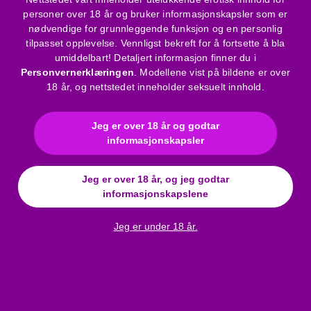
Press koppene og sidevingene forsiktig mot huden, og
personer over 18 år og bruker informasjonskapsler som er
glatt over limet for sikker støtte.
nødvendige for grunnleggende funksjon og en personlig
tilpasset opplevelse. Vennligst bekreft for å fortsette å bla
Pakkens innhold:
umiddelbart! Detaljert informasjon finner du i
Personvernerklæringen
. Modellene vist på bildene er over
1 stk Gala Bra skjult push-up-BH
18 år, og nettstedet inneholder seksuelt innhold.
Produktfunksjoner:
Jeg er over 18 år og godtar
informasjonskapsler
Størrelse:
C-kopp
Farge:
Nude
Jeg er over 18 år, og jeg godtar
Materiale:
82% stoff, 18% polyamid, elastan; lim:
informasjonskapslene
polyolefingel
Brukstid:
Opptil 25 ganger ved riktig pleie
Jeg er under 18 år.
Bruksanvisning
Merke
:
Bye Bra
Materiale
:
Bomull