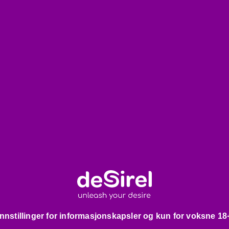
et område. Egner seg utmerket
len er vannløselig og kan enkelt
e.
Innstillinger for informasjonskapsler og kun for voksne 18