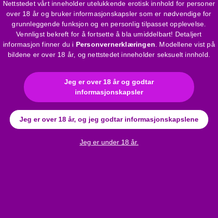
Nettstedet vårt inneholder utelukkende erotisk innhold for personer
over 18 år og bruker informasjonskapsler som er nødvendige for
grunnleggende funksjon og en personlig tilpasset opplevelse.
Aroma, Sodium Methylparaben,
Vennligst bekreft for å fortsette å bla umiddelbart! Detaljert
informasjon finner du i
Personvernerklæringen
. Modellene vist på
bildene er over 18 år, og nettstedet inneholder seksuelt innhold.
Jeg er over 18 år og godtar
informasjonskapsler
Jeg er over 18 år, og jeg godtar informasjonskapslene
Jeg er under 18 år.
Anmeldelser
AQUAglide - vannbasert glidemiddel - jordbær (100 ml)
Bli den første til å skrive en anmeldelse!