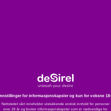
 PVC, Latex, Silikon, TPE, TPR,
Innstillinger for informasjonskapsler og kun for voksne 18
Nettstedet vårt inneholder utelukkende erotisk innhold for personer
over 18 år og bruker informasjonskapsler som er nødvendige for
dium Methylparaben, Sodium