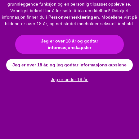
grunnleggende funksjon og en personlig tilpasset opplevelse.
Vennligst bekreft for å fortsette å bla umiddelbart! Detaljert
informasjon finner du i
Personvernerklæringen
. Modellene vist på
bildene er over 18 år, og nettstedet inneholder seksuelt innhold.
Jeg er over 18 år og godtar
informasjonskapsler
Jeg er over 18 år, og jeg godtar informasjonskapslene
Jeg er under 18 år.
Anmeldelser
AQUAglide væske - skånsom, vannbasert glidemiddel (50ml)
Bli den første til å skrive en anmeldelse!
Skriv en anmeldelse